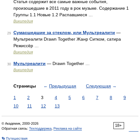
Статья содержит все самые важные события,
произошедшие в 2011 году в рок музыке. Содержание 1
Группы 1.1 Новые 1.2 Распавшиеся …
Википедия
Сумасшедшие за стеклом, или Мультреалити
—
29
Мультреалити Drawn Together Жанр Ситком, сатира
Режиссёр …
Википедия
Мультреалити
— Drawn Together …
30
Википедия
Страницы
←
Предыдущая
Следующая
→
1
2
3
4
5
6
7
8
9
10
11
12
13
© Академик, 2000-2026
18+
Обратная связь:
Техподдержка
,
Реклама на сайте
👣 Путешествия